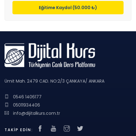
Eğitime Kaydol (50.000 ₺)
Ümit Mah. 2479 CAD. NO:2/3 ÇANKAYA/ ANKARA
0546 1406177
05011934406
info@dijitalkurs.com.tr
TAKIP EDIN: