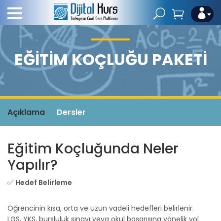
EĞITIM KOÇLUĞU PAKETI
Açıklama
Dersler
Eğitim Koçluğunda Neler
Yapılır?
✅
Hedef Belirleme
Öğrencinin kısa, orta ve uzun vadeli hedefleri belirlenir.
LGS, YKS, bursluluk sınavı veya okul başarısına yönelik yol