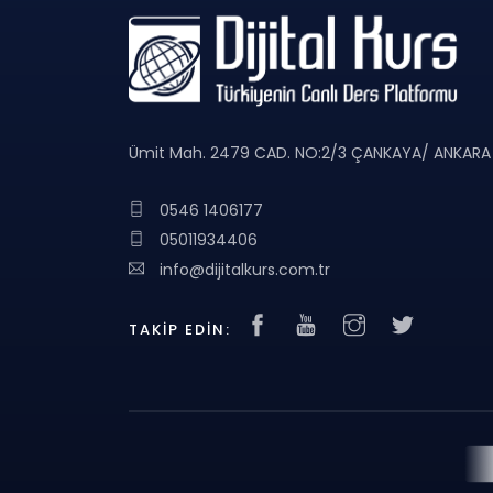
Ümit Mah. 2479 CAD. NO:2/3 ÇANKAYA/ ANKARA
0546 1406177
05011934406
info@dijitalkurs.com.tr
TAKIP EDIN: