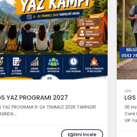
S
LGS
GS YAZ PROGRAMI 2027
LGS 
S YAZ PROGRAMI 6-24 TEMMUZ 2026 TARİHLERİ
36 Haf
SINDA ..
Canlı
VİP Ya
Eğitimi İncele