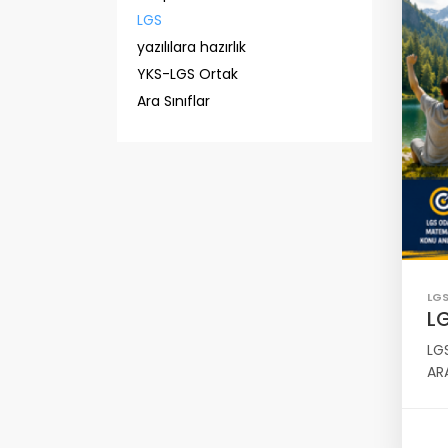
LGS
yazılılara hazırlık
YKS-LGS Ortak
Ara Sınıflar
LG
L
LG
ARA